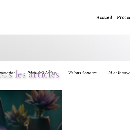
Accueil
Proce
ous les articles
nimation
Récit de l'Artiste
Visions Sonores
IA et Innov