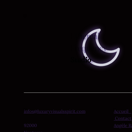
Là où le son
Ethereal
devient vision
Frequency
Studio
infos@luxuryvisualsspirit.com
Accueil
Contact
92000
Angèle R