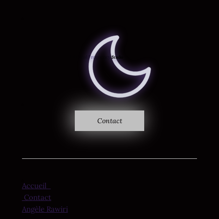
Là où le son devient vision
Ethereal Frequency
Studio
Contact
Accueil
Contact
Angèle Rawiri